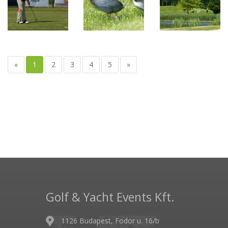
«
1
2
3
4
5
»
Golf & Yacht Events Kft.
1126 Budapest, Fodor u. 16/b